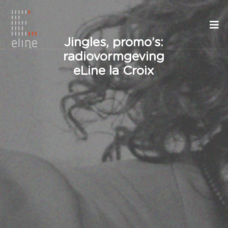
Jingles, promo’s:
radiovormgeving
eLine la Croix