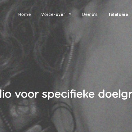
Home
Voice-over
Demo’s
Telefonie
io voor specifieke doelg