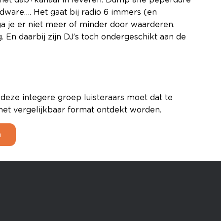
en het dab+kanaal in leveren. Dump alle peperdure
ardware…. Het gaat bij radio 6 immers (en
ga je er niet meer of minder door waarderen.
ig. En daarbij zijn DJ’s toch ondergeschikt aan de
 deze integere groep luisteraars moet dat te
s met vergelijkbaar format ontdekt worden.
n