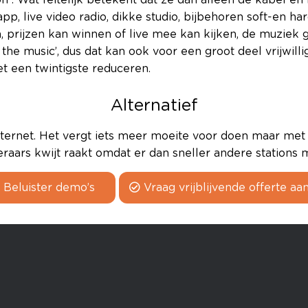
on . Wat feitelijk betekent dat ze dan alleen de kabel 
app, live video radio, dikke studio, bijbehoren soft-en h
 prijzen kan winnen of live mee kan kijken, de muziek 
or the music’, dus dat kan ook voor een groot deel vrijwill
t een twintigste reduceren.
Alternatief
 internet. Het vergt iets meer moeite voor doen maar met
isteraars kwijt raakt omdat er dan sneller andere station
Beluister demo’s
Vraag vrijblijvende offerte aa