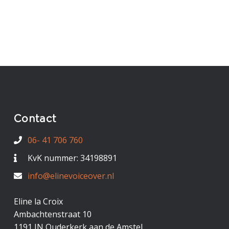
Contact
06- 41 706 760
KvK nummer: 34198891
info@elinevoiceover.nl
Eline la Croix
Ambachtenstraat 10
1191 JN Ouderkerk aan de Amstel