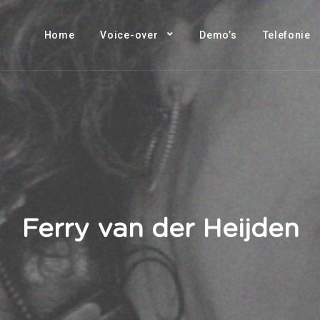
Home
Voice-over
Demo’s
Telefonie
Ferry van der Heijden