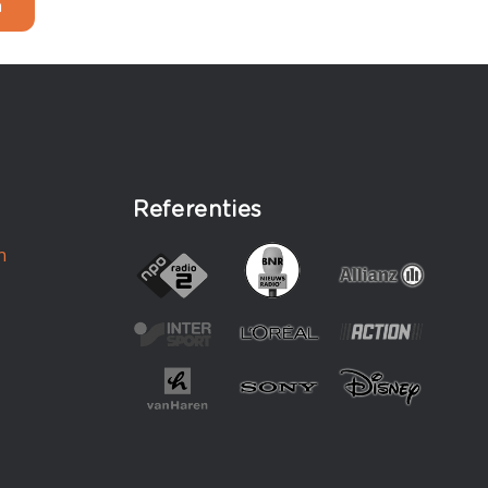
n
Referenties
n