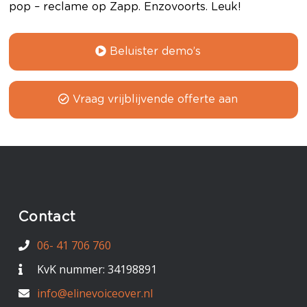
pop – reclame op Zapp. Enzovoorts. Leuk!
Beluister demo’s
Vraag vrijblijvende offerte aan
Contact
06- 41 706 760
KvK nummer: 34198891
info@elinevoiceover.nl