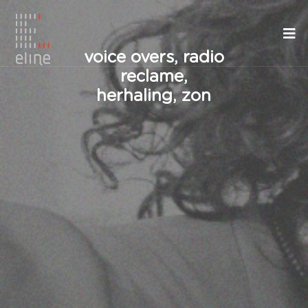
voice overs, radio
reclame,
herhaling, zon