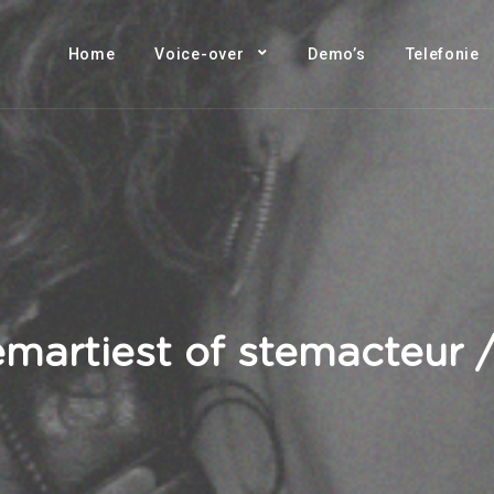
Home
Voice-over
Demo’s
Telefonie
emartiest of stemacteur 